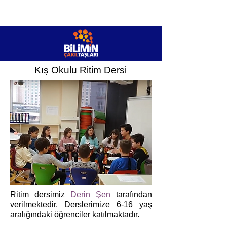
Kış Okulu Ritim Dersi
Ritim dersimiz
Derin Şen
tarafından
verilmektedir. Derslerimize 6-16 yaş
aralığındaki öğrenciler katılmaktadır.