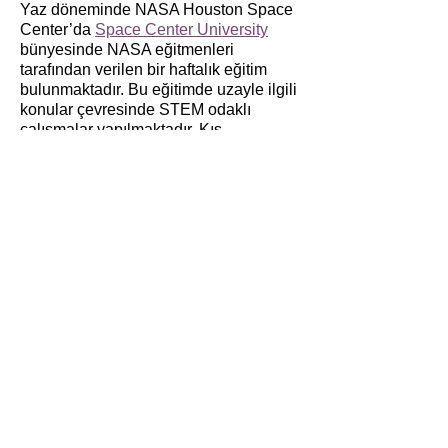
Yaz döneminde NASA Houston Space
Center’da
Space Center University
bünyesinde NASA eğitmenleri
tarafından verilen bir haftalık eğitim
bulunmaktadır. Bu eğitimde uzayle ilgili
konular çevresinde STEM odaklı
çalışmalar yapılmaktadır. Kış
okulumuza devam eden
öğrencilerimizin katılımına açık olan bu
eğitimi her sene organize etmekteyiz.
Eğitimin bir bölümünde robotik
konusuna da yer verilmektedir. Lego
Mindstorms EV3 robotik setleri de bu
eğitimde kullanılan setler arasındadır.
Kış okulumuzda robotik kodlama
derslerine katılmış olan öğrencilerimiz
NASA’daki eğitimde hiç zorluk
çekmeden verilen görevleri başarıyla
tamamlamışlardır.