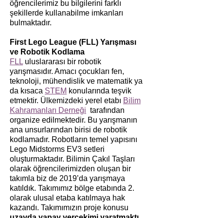
öğrencilerimiz bu bilgilerini farklı
şekillerde kullanabilme imkanları
bulmaktadır.
First Lego League (FLL) Yarışması
ve Robotik Kodlama
FLL
uluslararası bir robotik
yarışmasıdır. Amacı çocukları fen,
teknoloji, mühendislik ve matematik ya
da kısaca
STEM
konularında teşvik
etmektir. Ülkemizdeki yerel etabı
Bilim
Kahramanları Derneği
tarafından
organize edilmektedir. Bu yarışmanın
ana unsurlarından birisi de robotik
kodlamadır. Robotların temel yapısını
Lego Midstorms EV3 setleri
oluşturmaktadır. Bilimin Çakıl Taşları
olarak öğrencilerimizden oluşan bir
takımla biz de 2019’da yarışmaya
katıldık. Takımımız bölge etabında 2.
olarak ulusal etaba katılmaya hak
kazandı. Takımımızın proje konusu
uzayda yapay yerçekimi yaratmaktı
,